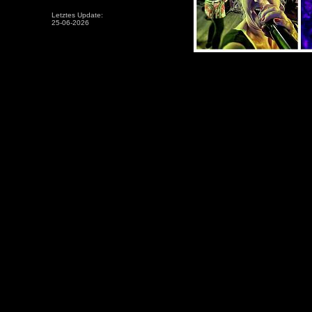
Letztes Update:
25-06-2026
Die Band sam aus Siegen Hochzeitsban
sam Liveband sam die Band Duo sam 
Siegen NRW sam Band Sam Partyb
Tanzmusik Hochzeiten Geburtstag Ban
Betriebsfeier Band Tanzmusik Betriebsf
Stadtfeste Sam Schützenfest Band SAM
Band SAM Tanzmusik Partyband Jubilä
Sam Party Band Feiern Hochzeit Band
Sam Band Sam NRW Siegen Kierspe Sau
Sam Tanzmusik Band SAM Unterhal